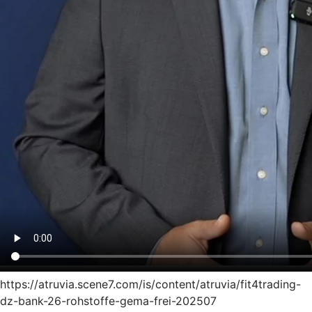
https://atruvia.scene7.com/is/content/atruvia/fit4trading-
dz-bank-26-rohstoffe-gema-frei-202507