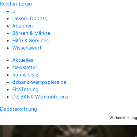
Kunden-Login
⌂
Unsere Depots
Aktionen
Börsen & Märkte
Hilfe & Services
Wissenswert
Aktuelles
Newsletter
Von A bis Z
dzbank-wertpapiere.de
Fit4Trading
DZ BANK Webkonferenz
Depoteröffnung
Werbemitteilung